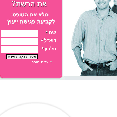
שם
*
דוא"ל
*
טלפון
*
*
שדות חובה